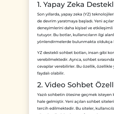
1. Yapay Zeka Destekl
Son yıllarda, yapay zeka (YZ) teknolojile
de devrim yaratmaya başladı. Yeni açılan
deneyimlerini daha kişisel ve etkileşimli
tutuyor. Bu botlar, kullanıcıların ilgi a
yönlendirmelerde bulunmakta oldukça ba
YZ destekli sohbet botları, insan gibi kon
verebilmektedir. Ayrıca, sohbet sırasınd
cevaplar verebilirler. Bu özellik, özellikl
faydalı olabilir.
2. Video Sohbet Özelli
Yazılı sohbetin ötesine geçmek isteyen k
hale gelmiştir. Yeni açılan sohbet sitele
tercih edilmektedir. Bu siteler, kullanıc