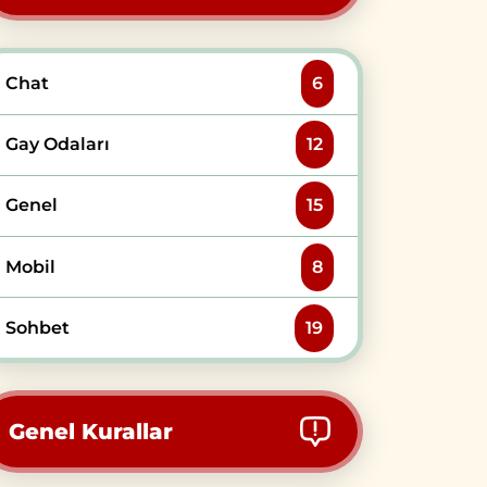
Chat
6
Gay Odaları
12
Genel
15
Mobil
8
Sohbet
19
Genel Kurallar