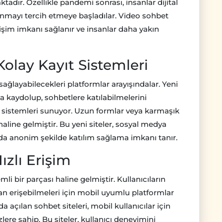
tadır. Özellikle pandemi sonrası, insanlar dijital
nmayı tercih etmeye başladılar. Video sohbet
tişim imkanı sağlanır ve insanlar daha yakın
Kolay Kayıt Sistemleri
ağlayabilecekleri platformlar arayışındalar. Yeni
lıca kaydolup, sohbetlere katılabilmelerini
t sistemleri sunuyor. Uzun formlar veya karmaşık
haline gelmiştir. Bu yeni siteler, sosyal medya
da anonim şekilde katılım sağlama imkanı tanır.
zlı Erişim
li bir parçası haline gelmiştir. Kullanıcıların
an erişebilmeleri için mobil uyumlu platformlar
da açılan sohbet siteleri, mobil kullanıcılar için
lere sahip. Bu siteler, kullanıcı deneyimini