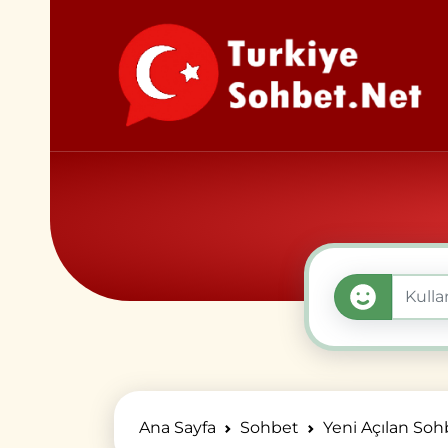
Ana Sayfa
Sohbet
Yeni Açılan Sohb