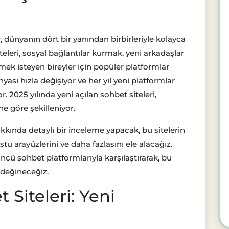
, dünyanın dört bir yanından birbirleriyle kolayca
teleri, sosyal bağlantılar kurmak, yeni arkadaşlar
mek isteyen bireyler için popüler platformlar
yası hızla değişiyor ve her yıl yeni platformlar
r. 2025 yılında yeni açılan sohbet siteleri,
ine göre şekilleniyor.
kkında detaylı bir inceleme yapacak, bu sitelerin
stu arayüzlerini ve daha fazlasını ele alacağız.
ncü sohbet platformlarıyla karşılaştırarak, bu
a değineceğiz.
 Siteleri: Yeni