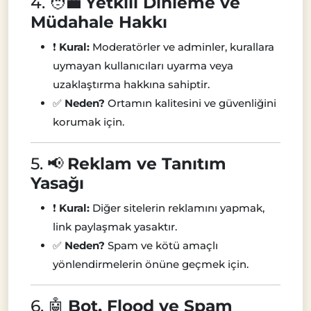
4. 🧑‍💼
Yetkili Dinleme ve
Müdahale Hakkı
❗
Kural:
Moderatörler ve adminler, kurallara
uymayan kullanıcıları uyarma veya
uzaklaştırma hakkına sahiptir.
✅
Neden?
Ortamın kalitesini ve güvenliğini
korumak için.
5. 📢
Reklam ve Tanıtım
Yasağı
❗
Kural:
Diğer sitelerin reklamını yapmak,
link paylaşmak yasaktır.
✅
Neden?
Spam ve kötü amaçlı
yönlendirmelerin önüne geçmek için.
6. 🤖
Bot, Flood ve Spam