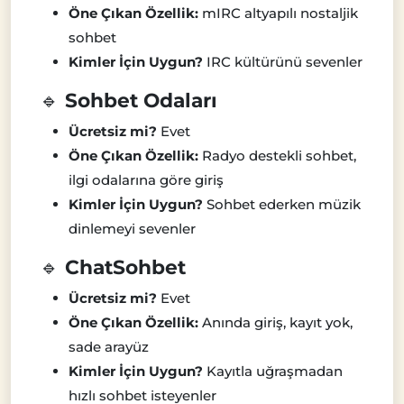
Öne Çıkan Özellik:
mIRC altyapılı nostaljik
sohbet
Kimler İçin Uygun?
IRC kültürünü sevenler
🔹
Sohbet Odaları
Ücretsiz mi?
Evet
Öne Çıkan Özellik:
Radyo destekli sohbet,
ilgi odalarına göre giriş
Kimler İçin Uygun?
Sohbet ederken müzik
dinlemeyi sevenler
🔹
ChatSohbet
Ücretsiz mi?
Evet
Öne Çıkan Özellik:
Anında giriş, kayıt yok,
sade arayüz
Kimler İçin Uygun?
Kayıtla uğraşmadan
hızlı sohbet isteyenler