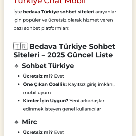
Türkiye Chat Mobil
İşte
bedava Türkiye sohbet siteleri
arayanlar
için popüler ve ücretsiz olarak hizmet veren
bazı sohbet platformları:
🇹🇷
Bedava Türkiye Sohbet
Siteleri – 2025 Güncel Liste
🔹
Sohbet Türkiye
Ücretsiz mi?
Evet
Öne Çıkan Özellik:
Kayıtsız giriş imkânı,
mobil uyum
Kimler İçin Uygun?
Yeni arkadaşlar
edinmek isteyen genel kullanıcılar
🔹
Mirc
Ücretsiz mi?
Evet