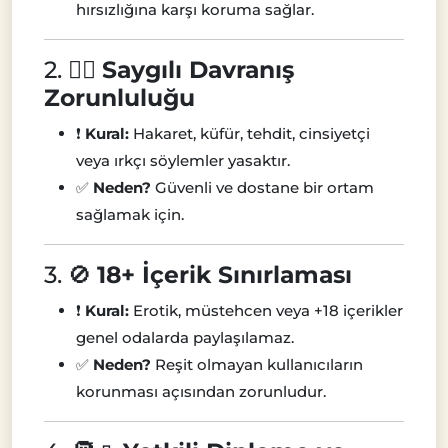
hırsızlığına karşı koruma sağlar.
2. 🧑‍⚖️
Saygılı Davranış
Zorunluluğu
❗
Kural:
Hakaret, küfür, tehdit, cinsiyetçi
veya ırkçı söylemler yasaktır.
✅
Neden?
Güvenli ve dostane bir ortam
sağlamak için.
3. 🚫
18+ İçerik Sınırlaması
❗
Kural:
Erotik, müstehcen veya +18 içerikler
genel odalarda paylaşılamaz.
✅
Neden?
Reşit olmayan kullanıcıların
korunması açısından zorunludur.