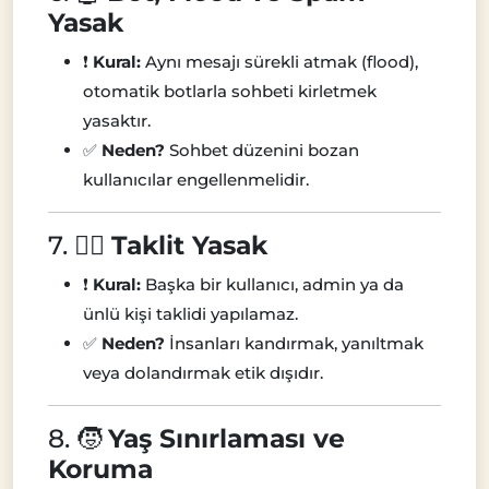
Yasak
❗
Kural:
Aynı mesajı sürekli atmak (flood),
otomatik botlarla sohbeti kirletmek
yasaktır.
✅
Neden?
Sohbet düzenini bozan
kullanıcılar engellenmelidir.
7. 🕵️‍♂️
Taklit Yasak
❗
Kural:
Başka bir kullanıcı, admin ya da
ünlü kişi taklidi yapılamaz.
✅
Neden?
İnsanları kandırmak, yanıltmak
veya dolandırmak etik dışıdır.
8. 🧒
Yaş Sınırlaması ve
Koruma