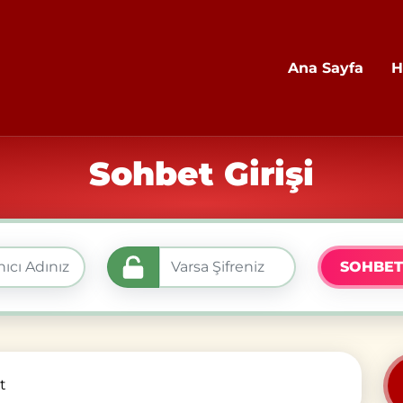
Ana Sayfa
H
Sohbet Girişi
SOHBET
t