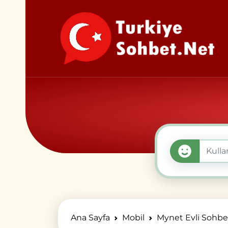
Ana Sayfa
Mobil
Mynet Evli Sohbe