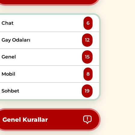
Chat
6
Gay Odaları
12
Genel
15
Mobil
8
Sohbet
19
Genel Kurallar