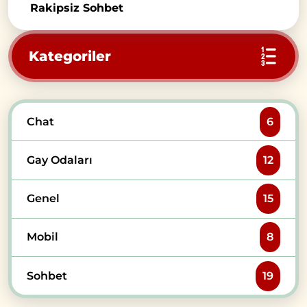
Rakipsiz Sohbet
Kategoriler
Chat
6
Gay Odaları
12
Genel
15
Mobil
8
Sohbet
19