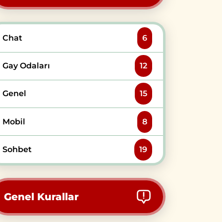
Chat
6
Gay Odaları
12
Genel
15
Mobil
8
Sohbet
19
Genel Kurallar