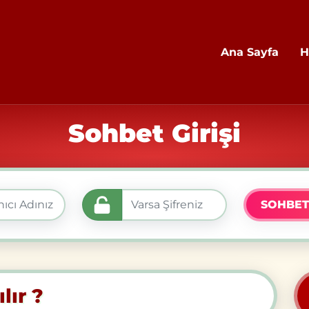
Ana Sayfa
H
Sohbet Girişi
SOHBET
lır ?