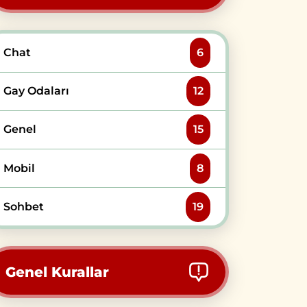
Chat
6
Gay Odaları
12
Genel
15
Mobil
8
Sohbet
19
Genel Kurallar