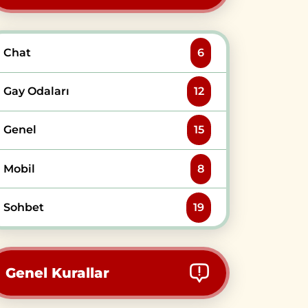
Chat
6
Gay Odaları
12
Genel
15
Mobil
8
Sohbet
19
Genel Kurallar